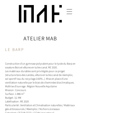
ATELIER
MAB
LE BARP
Construction d'un gymnase polyvalent pour le lycée du Barp en
ossature Bois et vêtures en tuiles canal. RE 2020.
Les matériaux durables sont privilégiés pour ce projet
(structure bois des Landes, vêture en tuiles canal de réemploi,
sol sportif issu du recyclage à 60%...). Mise en place d'une
ventilation naturelle par le biais de cheminées bioclimatiques.
Maîtrise d'ouvrage : Région Nouvelle Aquitaine
Mission : Concours
Surface : 1 886 m²
Budget : 3,1 M€
Labélisation : RE 2020
Particularité : Ventilation et Climatisation naturelles / Matériaux
géo et biosourcés / Réemploi / Nichoirs à oiseaux
Cotraitant : CETAB (TCE) / CCVH (acoustique)